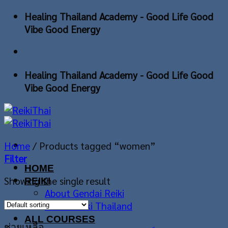
Skip
Healing Thailand Academy - Good Life Good
to
Vibe Good Energy
content
Healing Thailand Academy - Good Life Good
Vibe Good Energy
Home
/
Products tagged “women”
Filter
HOME
Showing the single result
REIKI
About Gendai Reiki
About Reiki Thailand
ALL COURSES
ช่วยเหลือ