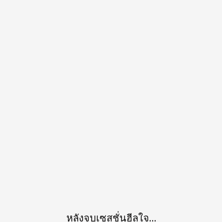
หลังจบเซสชั่นฮีลใจ…