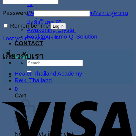
ระ
Password
*
Wealthier Energy : “ปรับพลังงาน สู่ความ
มั่งคั่งในยุค 9”
Remember me
Log in
Awakening Crystal
Real You : Emo-Qi Solution
Lost your password?
CONTACT
เกี่ยวกับเรา
Login
Search
for:
Healer Thailand Academy
Reiki Thailand
0
Cart
No products in the cart.