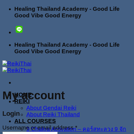
Skip
Healing Thailand Academy - Good Life
to
Good Vibe Good Energy
content
Healing Thailand Academy - Good Life
Good Vibe Good Energy
My account
HOME
REIKI
About Gendai Reiki
Login
About Reiki Thailand
ALL COURSES
Username or email address
*
9 Chakra Activation – คอร์สทะลวง 9 จัก