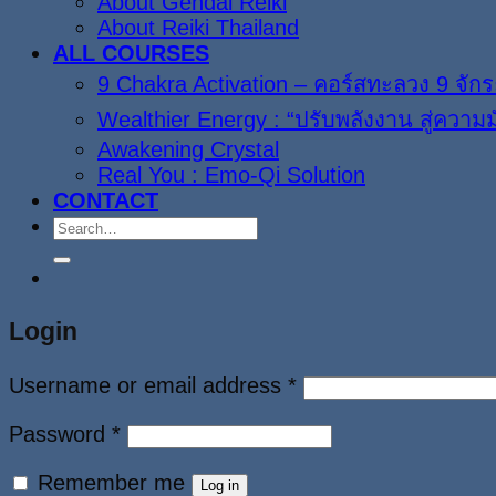
About Gendai Reiki
About Reiki Thailand
ALL COURSES
9 Chakra Activation – คอร์สทะลวง 9 จักร
Wealthier Energy : “ปรับพลังงาน สู่ความมั่
Awakening Crystal
Real You : Emo-Qi Solution
CONTACT
Search
for:
Login
Username or email address
*
Password
*
Remember me
Log in