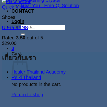
Awakening Crystal
Real You : Emo-Qi Solution
Quick View
CONTACT
Shoes
Login
Search
U Era VANS
for:
Rated
3.50
out of 5
$
29.00
0
Cart
เกี่ยวกับเรา
Healer Thailand Academy
Reiki Thailand
No products in the cart.
Return to shop