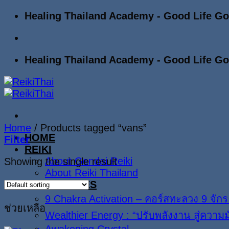
Skip
Healing Thailand Academy - Good Life G
to
content
Healing Thailand Academy - Good Life G
Home
/
Products tagged “vans”
HOME
Filter
REIKI
About Gendai Reiki
Showing the single result
About Reiki Thailand
ALL COURSES
9 Chakra Activation – คอร์สทะลวง 9 จักร
ช่วยเหลือ
Wealthier Energy : “ปรับพลังงาน สู่ความมั่