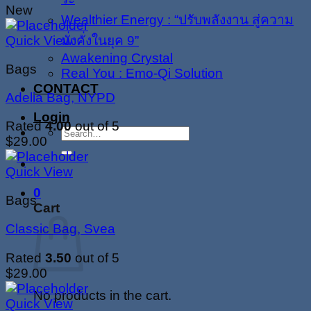
New
Wealthier Energy : “ปรับพลังงาน สู่ความ
Quick View
มั่งคั่งในยุค 9”
Awakening Crystal
Bags
Real You : Emo-Qi Solution
CONTACT
Adelia Bag, NYPD
Login
Rated
4.00
out of 5
Search
$
29.00
for:
Quick View
0
Bags
Cart
Classic Bag, Svea
Rated
3.50
out of 5
$
29.00
No products in the cart.
Quick View