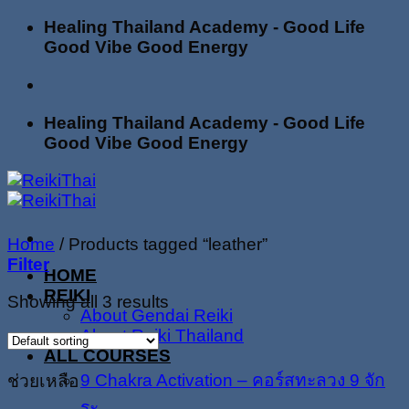
Skip
Healing Thailand Academy - Good Life
to
Good Vibe Good Energy
content
Healing Thailand Academy - Good Life
Good Vibe Good Energy
Home
/
Products tagged “leather”
Filter
HOME
REIKI
Showing all 3 results
About Gendai Reiki
About Reiki Thailand
ALL COURSES
9 Chakra Activation – คอร์สทะลวง 9 จัก
ช่วยเหลือ
ระ